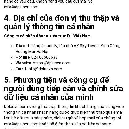
hàng có yêu cầu, khách hàng yêu cầu gửi mail về:
info@dplusvn.com
.
4. Địa chỉ của đơn vị thu thập và
quản lý thông tin cá nhân
Công ty cổ phần đầu tư kiến trúc D+ Việt Nam
Địa chỉ
: Tầng 4 sảnh B, tòa nhà AZ Sky Tower, Định Công,
Hoàng Mai, Hà Nội
Hotline
:
024.66506633
Website
:
https://dplusvn.com
Email
: info@dplusvn.com
5. Phương tiện và công cụ để
người dùng tiếp cận và chỉnh sửa
dữ liệu cá nhân của mình
Dplusvn.com không thu thập thông tin khách hàng qua trang web,
thông tin cá nhân khách hàng được thực hiện thu thập qua email
liên hệ đặt mua sản phẩm, dịch vụ gửi về hộp mail của chúng tôi:
info@dplusvn.com hoặc số điện thoại liên hệ trên website: