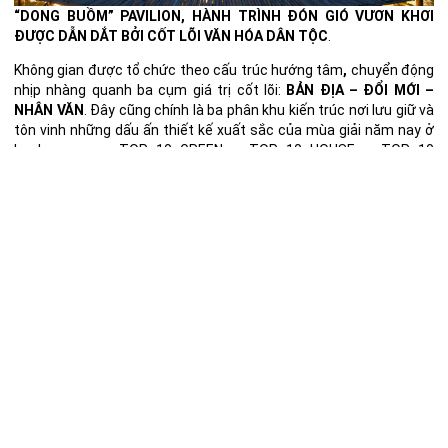
“DONG BUỒM” PAVILION, HÀNH TRÌNH ĐÓN GIÓ VƯƠN KHƠI
ĐƯỢC DẪN DẮT BỞI CỐT LÕI VĂN HÓA DÂN TỘC
.
Không gian được tổ chức theo cấu trúc
hướng tâm
,
chuyển động
nhịp nhàng quanh ba cụm giá trị cốt lõi:
BẢN ĐỊA – ĐỔI MỚI –
NHÂN VĂN
. Đây cũng chính là ba phân khu kiến trúc nơi lưu giữ và
tôn vinh những dấu ấn thiết kế xuất sắc của mùa giải năm nay ở
ba hạng mục:
TOP 10 GREEN – TOP 10 HOUSE – TOP 10
INTERIOR
.
Các vách trưng bày vươn cao theo những đường đồ thị tăng
trưởng
hướng thượng
, mô phỏng khát vọng phát triển không
ngừng. Những “cánh buồm” tre đan no gió, trong tư thế sẵn sàng
bứt phá khỏi những ranh giới cũ, đã tạo nên một ngôn ngữ thị giác
đầy kịch tính.
Trên hải trình vạn dặm,
kiến trúc là tọa độ giao hòa
, nơi văn hóa
Việt Nam được khẳng định, phát triển, lan tỏa và hội nhập.
“To sail into the future, one must first understand the depths. We stand
anchored in the richness of our heritage, with sails wide open to the
winds of innovation.”
Dự án: TOP 10 AWARDS 2025 PAVILION