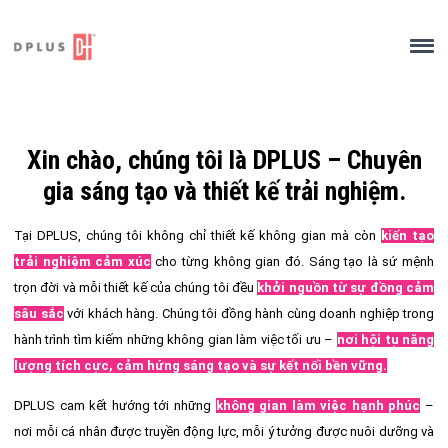
Skip
to
content
Xin chào, chúng tôi là DPLUS – Chuyên
gia sáng tạo và thiết kế trải nghiệm.
Tại DPLUS, chúng tôi không chỉ thiết kế không gian mà còn
kiến tạo
trải nghiệm cảm xúc
cho từng không gian đó. Sáng tạo là sứ mệnh
trọn đời và mỗi thiết kế của chúng tôi đều
khởi nguồn từ sự đồng cảm
sâu sắc
với khách hàng. Chúng tôi đồng hành cùng doanh nghiệp trong
hành trình tìm kiếm những không gian làm việc tối ưu –
nơi hội tụ năng
lượng tích cực, cảm hứng sáng tạo và sự kết nối bền vững.
DPLUS cam kết hướng tới những
không gian làm việc hạnh phúc
–
nơi mỗi cá nhân được truyền động lực, mỗi ý tưởng được nuôi dưỡng và