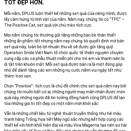
TỐT ĐẸP HƠN.
Mỗi năm, DPLUS luôn thiết kế những set quà của riêng mình, được
lấy cảm hứng từ linh vật của năm. Năm nay, chúng tôi có “TPC” –
The Positive Cat, set quà với chú mèo tích cực.
Mọi năm chúng tôi thường gửi tặng những bạn bè thân thiết
những ấn phẩm tết nhưng năm nay chúng tôi quyết định mở bán
set quà này, toàn bộ lợi nhuận thu về sẽ được gửi tặng quỹ
Operation Smile Việt Nam
tổ chức quốc tế thiện nguyên chuyên
cung cấp các ca phẫu thuật miễn phí cho trẻ em và thanh niên bị
dị tật trên khuôn mặt
.
Mỗi set quà được bán ra là một đóng góp
nhỏ để dành tặng các em những nụ cười, niềm vui ngày tết như
thêm trọn vẹn.
Chọn “Positive”- tích cực là chủ đề chính cho set quà năm nay bởi
chúng tôi muốn bất cứ ai, những người may mắn nhận được món
quà này, những người đã tin tưởng đồng hành cũng DPLUS để lan
tỏa những giá trị tốt đẹp có một năm mới khởi sắc.
Vẫn là những chất liệu từ nghệ thuật truyền thống như hệ màu
tranh hàng Trống, họa tiết Mây ngũ sắc nhưng kết hợp cùng các
thiết kế với hình khối hiện đại và màu Viva Magenta tạo nên sự hài