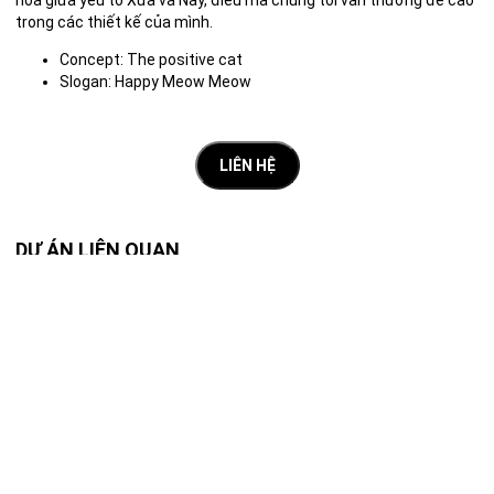
hòa giữa yếu tố Xưa và Nay, điều mà chúng tôi vẫn thường đề cao
trong các thiết kế của mình.
Concept: The positive cat
Slogan: Happy Meow Meow
LIÊN HỆ
DỰ ÁN LIÊN QUAN