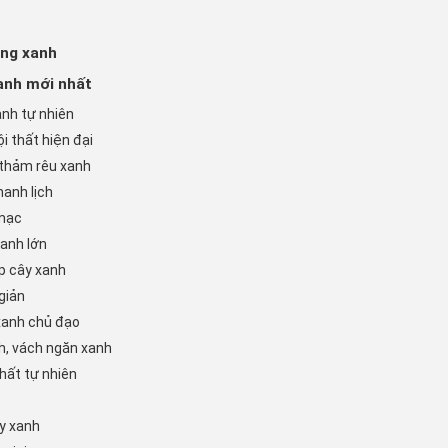
òng xanh
anh mới nhất
anh tự nhiên
i thất hiện đại
 thảm rêu xanh
hanh lịch
 mạc
xanh lớn
ợp cây xanh
giản
xanh chủ đạo
h, vách ngăn xanh
hất tự nhiên
ây xanh