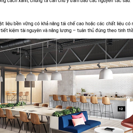
hong cách xanh, chúng ta cần chú ý đảm bảo các nguyên tắc sau:
ật liệu bền vững có khả năng tái chế cao hoặc các chất liệu có 
 tiết kiệm tài nguyên và năng lượng – tuân thủ đúng theo tinh th