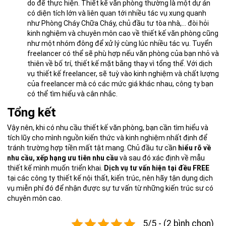
do để thực hiện. Thiết kế văn phòng thường là một dự án
có diện tích lớn và liên quan tới nhiều tác vụ xung quanh
như Phòng Cháy Chữa Cháy, chủ đầu tư tòa nhà,… đòi hỏi
kinh nghiệm và chuyên môn cao về thiết kế văn phòng cũng
như một nhóm đông để xử lý cùng lúc nhiều tác vụ. Tuyển
freelancer có thể sẽ phù hợp nếu văn phòng của bạn nhỏ và
thiên về bố trí, thiết kế mặt bằng thay vì tổng thể. Với dịch
vụ thiết kế freelancer, sẽ tuỳ vào kinh nghiệm và chất lượng
của freelancer mà có các mức giá khác nhau, công ty bạn
có thể tìm hiểu và cân nhắc.
Tổng kết
Vậy nên, khi có nhu cầu thiết kế văn phòng, bạn cần tìm hiểu và
tích lũy cho mình nguồn kiến thức và kinh nghiệm nhất định để
tránh trường hợp tiền mất tật mang. Chủ đầu tư cần
hiểu rõ về
nhu cầu, xếp hạng ưu tiên nhu cầu
và sau đó xác định về mẫu
thiết kế mình muốn triển khai.
Dịch vụ tư vấn hiện tại đều FREE
tại các công ty thiết kế nội thất, kiến trúc, nên hãy tận dụng dịch
vụ miễn phí đó để nhận được sự tư vấn từ những kiến trúc sư có
chuyên môn cao.
5/5 - (2 bình chọn)