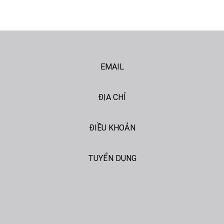
EMAIL
ĐỊA CHỈ
ĐIỀU KHOẢN
TUYỂN DỤNG