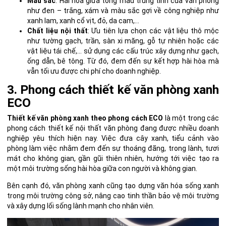
Màu sắc
: Hài hòa giữa tông màu trung tính của văn phòng
như đen – trắng, xám và màu sắc gợi về công nghiệp như
xanh lam, xanh cổ vịt, đỏ, da cam,…
Chất liệu nội thất
: Ưu tiên lựa chọn các vật liệu thô mộc
như tường gạch, trần, sàn xi măng, gỗ tự nhiên hoặc các
vật liệu tái chế,… sử dụng các cấu trúc xây dựng như gạch,
ống dẫn, bê tông. Từ đó, đem đến sự kết hợp hài hòa mà
vẫn tối ưu được chi phí cho doanh nghiệp.
3. Phong cách thiết kế văn phòng xanh
ECO
Thiết kế văn phòng xanh theo phong cách ECO
là một trong các
phong cách thiết kế nội thất văn phòng đang được nhiều doanh
nghiệp yêu thích hiện nay. Việc đưa cây xanh, tiểu cảnh vào
phòng làm việc nhằm đem đến sự thoáng đãng, trong lành, tươi
mát cho không gian, gần gũi thiên nhiên, hướng tới việc tạo ra
một môi trường sống hài hòa giữa con người và không gian.
Bên cạnh đó, văn phòng xanh cũng tạo dựng văn hóa sống xanh
trong môi trường công sở, nâng cao tinh thần bảo vệ môi trường
và xây dựng lối sống lành mạnh cho nhân viên.