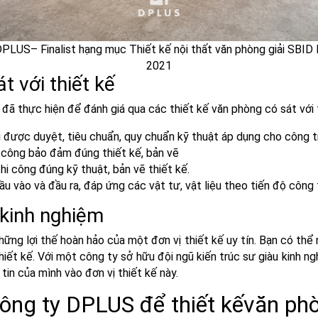
US– Finalist hạng mục Thiết kế nội thất văn phòng giải SBID 
2021
t với thiết kế
 đã thực hiện để đánh giá qua các thiết kế văn phòng có sát với
g được duyệt, tiêu chuẩn, quy chuẩn kỹ thuật áp dụng cho công t
i công bảo đảm đúng thiết kế, bản vẽ
 công đúng kỹ thuật, bản vẽ thiết kế.
ầu vào và đầu ra, đáp ứng các vật tư, vật liệu theo tiến độ công 
 kinh nghiệm
ững lợi thế hoàn hảo của một đơn vị thiết kế uy tín. Bạn có thể 
hiết kế. Với một công ty sở hữu đội ngũ kiến trúc sư giàu kinh 
in của mình vào đơn vị thiết kế này.
công ty
DPLUS để
thiết kếvăn ph