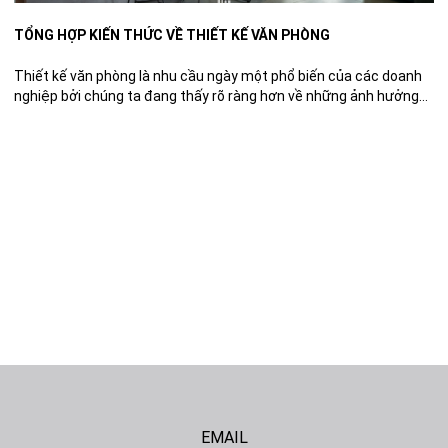
TỔNG HỢP KIẾN THỨC VỀ THIẾT KẾ VĂN PHÒNG
Thiết kế văn phòng là nhu cầu ngày một phổ biến của các doanh
nghiệp bởi chúng ta đang thấy rõ ràng hơn về những ảnh hưởng
của không gian làm việc tới chất lượng công việc và tâm lý của
người làm việc. Trong bài viết này, chúng tôi tổng hợp toàn bộ
những […]
EMAIL