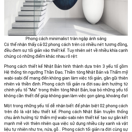
Phong cách minimalist tràn ngập ánh sáng
Có thể nhận thấy cả 02 phong cách trên có nhiều nét tương đồng,
đều đem sự tối giản vào thiết kế. Tuy nhiên xét về nhiều khía cạnh
chúng có những điểm khác nhau rõ rệt:
Phong cách thiết kế Nhật Bản hình thành dựa trên 3 yếu tố gồm
Hệ thống tín ngưỡng Thần Đạo; Thiền tông Nhật Bản và Thẩm mỹ
wabi-sabi để mang đến không gian làm việc tối giản, gần gũi thiên
nhiên và thiền định. Phong cách tối giản ra đời sau ảnh hưởng từ
chính yếu tố “Ma” trong thiền tông Nhật Bản, loại bỏ những yếu tố
không cần thiết để giúp không gian làm việc gọn gàng, khoáng đạt
Một trong những yếu tố dễ nhận biết để phân biệt 02 phong cách
trên đó là vật liệu thiết kế. Phong cách Nhật Bản truyền thống
chịu ảnh hưởng từ thẩm mỹ wabi-sabi nên thiết kế tạo sự gắn kết
mạnh mẽ với thiên nhiên qua việc sử dụng nhiều cây xanh và vật
liệu tự nhiên như tre, nứa, gỗ… Phong cách tối giản ra đời cùng sự