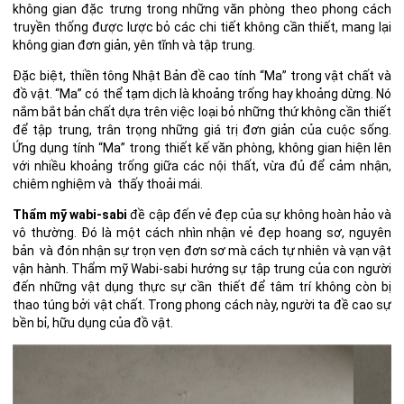
không gian đặc trưng trong những văn phòng theo phong cách
truyền thống được lược bỏ các chi tiết không cần thiết, mang lại
không gian đơn giản, yên tĩnh và tập trung.
Đặc biệt, thiền tông Nhật Bản đề cao tính “Ma” trong vật chất và
đồ vật. “Ma” có thể tạm dịch là khoảng trống hay khoảng dừng. Nó
nắm bắt bản chất dựa trên việc loại bỏ những thứ không cần thiết
để tập trung, trân trọng những giá trị đơn giản của cuộc sống.
Ứng dụng tính “Ma” trong thiết kế văn phòng, không gian hiện lên
với nhiều khoảng trống giữa các nội thất, vừa đủ để cảm nhận,
chiêm nghiệm và thấy thoải mái.
Thẩm mỹ wabi-sabi
đề cập đến vẻ đẹp của sự không hoàn hảo và
vô thường. Đó là một cách nhìn nhận vẻ đẹp hoang sơ, nguyên
bản và đón nhận sự trọn vẹn đơn sơ mà cách tự nhiên và vạn vật
vận hành. Thẩm mỹ Wabi-sabi hướng sự tập trung của con người
đến những vật dụng thực sự cần thiết để tâm trí không còn bị
thao túng bởi vật chất. Trong phong cách này, người ta đề cao sự
bền bỉ, hữu dụng của đồ vật.