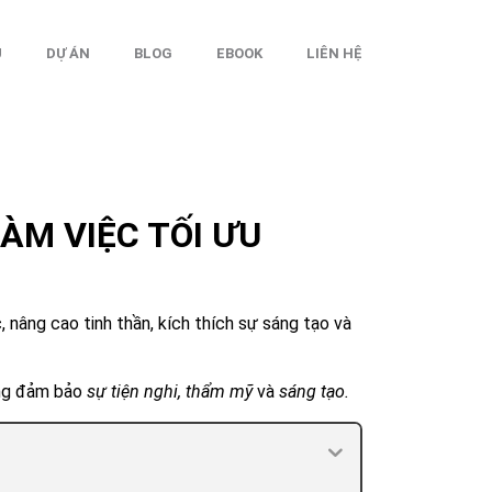
Ụ
DỰ ÁN
BLOG
EBOOK
LIÊN HỆ
ÀM VIỆC TỐI ƯU
 nâng cao tinh thần, kích thích sự sáng tạo và
òng đảm bảo
sự tiện nghi, thẩm mỹ
và
sáng tạo.