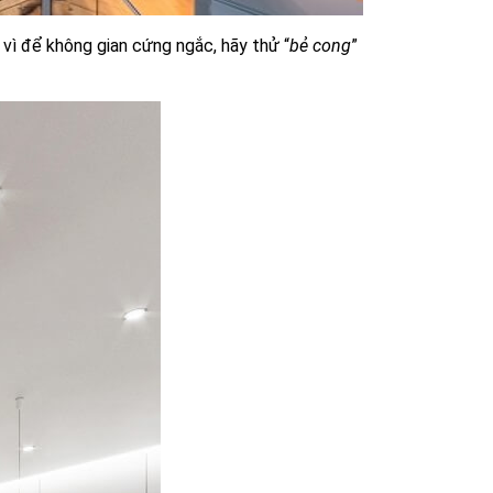
vì để không gian cứng ngắc, hãy thử “
bẻ cong
”