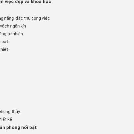
àm việc đẹp và khoa học
ng năng, đặc thù công việc
 vách ngăn kín
sáng tự nhiên
 hoạt
thiết
 phong thủy
hiết kế
ăn phòng nổi bật