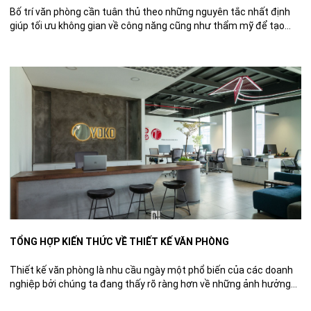
Bố trí văn phòng cần tuân thủ theo những nguyên tắc nhất định
giúp tối ưu không gian về công năng cũng như thẩm mỹ để tạo
nên môi trường làm việc ngăn nắp, chuyên nghiệp cho nhân viên
hoạt động hiệu quả hơn. Sau đây hãy cùng DPLUS tìm hiểu về
cách bố trí […]
TỔNG HỢP KIẾN THỨC VỀ THIẾT KẾ VĂN PHÒNG
Thiết kế văn phòng là nhu cầu ngày một phổ biến của các doanh
nghiệp bởi chúng ta đang thấy rõ ràng hơn về những ảnh hưởng
của không gian làm việc tới chất lượng công việc và tâm lý của