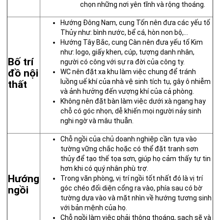
chọn những nơi yên tĩnh và rộng thoáng.
Hướng Đông Nam, cung Tốn nên đưa các yếu tố
Thủy như: bình nước, bể cá, hòn non bộ,…
Hướng Tây Bắc, cung Càn nên đưa yếu tố Kim
như: logo, giấy khen, cúp, tượng danh nhân,
Bố trí
người có công với sự ra đời của công ty.
đồ nội
WC nên đặt xa khu làm việc chung để tránh
luồng uế khí của nhà vệ sinh tích tụ, gây ô nhiễm
thất
và ảnh hưởng đến vượng khí của cả phòng.
Không nên đặt bàn làm việc dưới xà ngang hay
chỗ có góc nhọn, dễ khiến mọi người nảy sinh
nghi ngờ và mâu thuẫn.
Chỗ ngồi của chủ doanh nghiệp cần tựa vào
tường vững chắc hoặc có thể đặt tranh sơn
thủy để tạo thế tọa sơn, giúp họ cảm thấy tự tin
hơn khi có quý nhân phù trợ.
Hướng
Trong văn phòng, vị trí ngồi tốt nhất đó là vị trí
ngồi
góc chéo đối diện cổng ra vào, phía sau có bờ
tường dựa vào và mặt nhìn về hướng tương sinh
với bản mệnh của họ.
Chỗ ngồi làm việc phải thông thoáng, sạch sẽ và