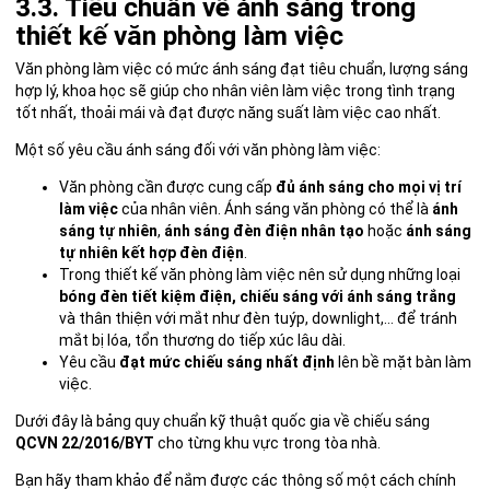
3.3. Tiêu chuẩn về ánh sáng trong
thiết kế văn phòng làm việc
Văn phòng làm việc có mức ánh sáng đạt tiêu chuẩn, lượng sáng
hợp lý, khoa học sẽ giúp cho nhân viên làm việc trong tình trạng
tốt nhất, thoải mái và đạt được năng suất làm việc cao nhất.
Một số yêu cầu ánh sáng đối với văn phòng làm việc:
Văn phòng cần được cung cấp
đủ ánh sáng cho mọi vị trí
làm việc
của nhân viên. Ánh sáng văn phòng có thể là
ánh
sáng tự nhiên
,
ánh sáng đèn điện nhân tạo
hoặc
ánh sáng
tự nhiên kết hợp đèn điện
.
Trong thiết kế văn phòng làm việc nên sử dụng những loại
bóng đèn tiết kiệm điện, chiếu sáng với ánh sáng trắng
và thân thiện với mắt như đèn tuýp, downlight,… để tránh
mắt bị lóa, tổn thương do tiếp xúc lâu dài.
Yêu cầu
đạt mức chiếu sáng nhất định
lên bề mặt bàn làm
việc.
Dưới đây là bảng quy chuẩn kỹ thuật quốc gia về chiếu sáng
QCVN 22/2016/BYT
cho từng khu vực trong tòa nhà.
Bạn hãy tham khảo để nắm được các thông số một cách chính