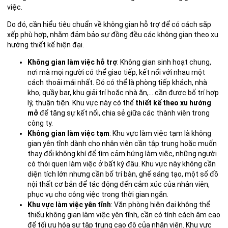
việc.
Do đó, cần hiểu tiêu chuẩn về không gian hỗ trợ để có cách sắp
xếp phù hợp, nhằm đảm bảo sự đồng đều các không gian theo xu
hướng thiết kế hiện đại.
Không gian làm việc hỗ trợ
: Không gian sinh hoạt chung,
nơi mà mọi người có thể giao tiếp, kết nối với nhau một
cách thoải mái nhất. Đó có thể là phòng tiếp khách, nhà
kho, quầy bar, khu giải trí hoặc nhà ăn,… cần được bố trí hợp
lý, thuận tiện. Khu vực này có thể
thiết kế theo xu hướng
mở
để tăng sự kết nối, chia sẻ giữa các thành viên trong
công ty.
Không gian làm việc tạm
: Khu vực làm việc tạm là không
gian yên tĩnh dành cho nhân viên cần tập trung hoặc muốn
thay đổi không khí để tìm cảm hứng làm việc, những người
có thói quen làm việc ở bất kỳ đâu. Khu vực này không cần
diện tích lớn nhưng cần bố trí bàn, ghế sáng tạo, một số đồ
nội thất cơ bản để tác động đến cảm xúc của nhân viên,
phục vụ cho công việc trong thời gian ngắn.
Khu vực làm việc yên tĩnh
: Văn phòng hiện đại không thể
thiếu không gian làm việc yên tĩnh, cần có tính cách âm cao
để tối ưu hóa sự tập trung cao độ của nhân viên. Khu vực