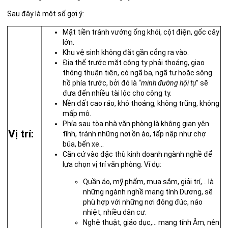
Sau đây là một số gợi ý:
Mặt tiền tránh vướng ống khói, cột điện, gốc cây
lớn.
Khu vệ sinh không đặt gần cổng ra vào.
Địa thế trước mặt công ty phải thoáng, giao
thông thuận tiện, có ngã ba, ngã tư hoặc sông
hồ phía trước, bởi đó là “
minh đường hội tụ
” sẽ
đưa đến nhiều tài lộc cho công ty.
Nền đất cao ráo, khô thoáng, không trũng, không
mấp mô.
Phía sau tòa nhà văn phòng là không gian yên
Vị trí:
tĩnh, tránh những nơi ồn ào, tấp nập như chợ
búa, bến xe…
Căn cứ vào đặc thù kinh doanh ngành nghề để
lựa chọn vị trí văn phòng. Ví dụ:
Quần áo, mỹ phẩm, mua sắm, giải trí,… là
những ngành nghề mang tính Dương, sẽ
phù hợp với những nơi đông đúc, náo
nhiệt, nhiều dân cư.
Nghệ thuật, giáo dục,… mang tính Âm, nên