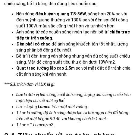
chiếu sáng, bố trí bóng đèn đúng tiêu chuẩn sau:
Nên dùng
đèn huỳnh quang T8-36W
, sáng hơn 20% so với
đèn huỳnh quang thường và 130% so với đèn sợi đốt công
suất 100W, màu sắc cũng thật hơn và tự nhiên hơn.
Ánh sáng từ các nguồn sáng nhân tạo nên bố trí
chiếu trực
tiếp từ trần xuống
.
Đèn phải có chao
để ánh sáng khuếch tán tốt nhất, lượng
sáng phân bố đồng đều nhất.
Bố trí ít đèn trong văn phòng nhưng vẫn đủ công suất chiếu
sáng. Mật độ công suất tiêu thụ điện dưới 10W/m2.
Quạt treo tường lắp cao 2,5m
so với mặt đất để tránh chia
cắt ánh sáng khi vận hành.
***Giải thích đơn vị LUX là gì:
Lux
là đơn vị tính công suất ánh sáng, lượng ánh sáng chiếu trên
một diện tích bề mặt cụ thể.
Lux = lượng
Lumen
trên một mét vuông.
1 Lux là cường độ ánh sáng được tạo ra bởi ngọn nến đổ bóng
trên bề mặt từ góc 90 độ với khoảng cách là 1 mét.
1 Lux = 1 Lumen/m2.