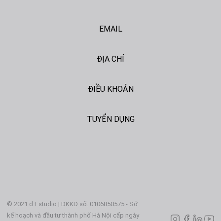
EMAIL
ĐỊA CHỈ
ĐIỀU KHOẢN
TUYỂN DỤNG
© 2021 d+ studio | ĐKKD số: 0106850575 - Sở
kế hoạch và đầu tư thành phố Hà Nội cấp ngày